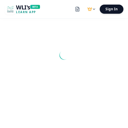
WLI's
BETA
Sign In
LEARN APP