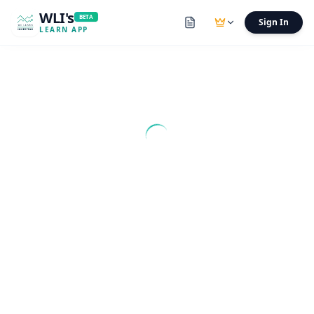
WLI's
BETA
Sign In
LEARN APP