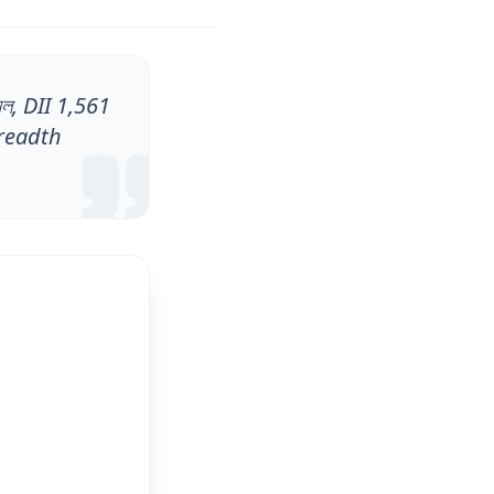
নল, DII 1,561
Breadth