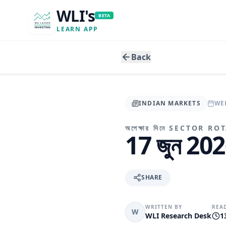
WLI's
BETA
LEARN APP
Back
INDIAN MARKETS
WED
অপেক্ষার দিনে SECTOR R
17 জুন 20
SHARE
WRITTEN BY
REA
W
WLI Research Desk
1